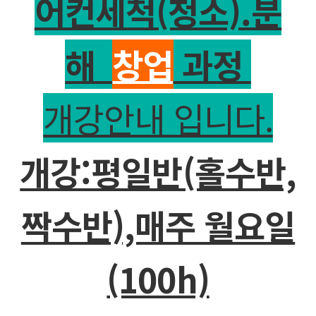
어컨세척(청소).분
해
창업
과정
개강안내 입니다.
개강:평일반(홀수반,
짝수반),매주 월요일
(100h)