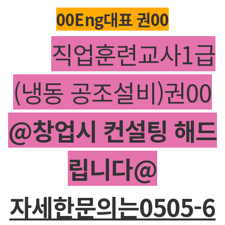
00Eng대표 권00
직업훈련교사1급
(냉동 공조설비)권00
@창업시 컨설팅 해드
립니다@
자세한문의는0505-6