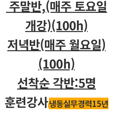
주말반,(매주 토요일
개강)(100h)
저녁반(매주 월요일)
(100h)
선착순 각반:5명
훈련강사
냉동실무경력15년
: