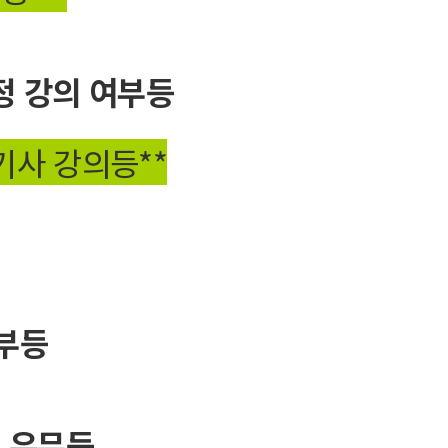
정 강의 여부등
기사 강의등**
부등
기 유무등