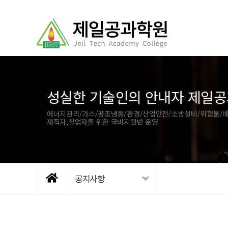
성실한 기술인의 안내자 제일
에너지관리/가스/공조냉동/환경/산업안전/소방설비/위험물/배
재직자,실업자를 위한 국비지원반 운영
공지사항