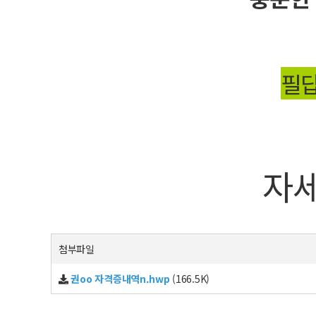
필답
자세
첨부파일
권oo 자격증내역n.hwp
(166.5K)