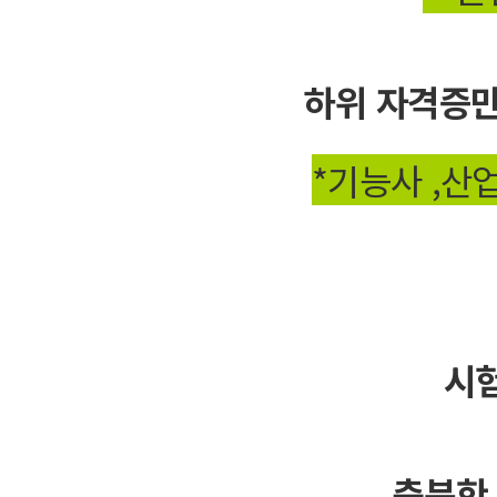
하위 자격증만
*기능사 ,
산업
시
충분한 