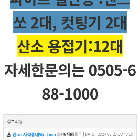
쏘 2대, 컷팅기 2대
산소 용접기:12대
자세한문의는 0505-6
88-1000
첨부파일
94회 다운로드 | DATE : 2024-03-25 10:43:19
권oo 자격증내역n.hwp
(166.5K)