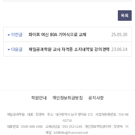
목록
이전글
파이프 머신 80A 기어식으로 교체
25.05.30
다음글
제일공과학원 교사 자격증 소지내역및 강의경력
23.06.14
학원안내
개인정보취급방침
공지사항
제일공과학원
대표 : 장경옥
주소 : 대구광역시 남구 명덕로 172
사업자등록번호 : 734-98
-01716
대표번호 : 0505-688-1000
교육상담실 : 053-252-1145
개인정보책임관리자 : 장경옥
이
메일 : k0464kr@hanmail.net