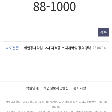
88-
1
000
목록
이전글
제일공과학원 교사 자격증 소지내역및 강의경력
23.06.14
학원안내
개인정보취급방침
공지사항
제일공과학원
대표 : 장경옥
주소 : 대구광역시 남구 명덕로 172
사업자등록번호 : 734-98
-01716
대표번호 : 0505-688-1000
교육상담실 : 053-252-1145
개인정보책임관리자 : 장경옥
이